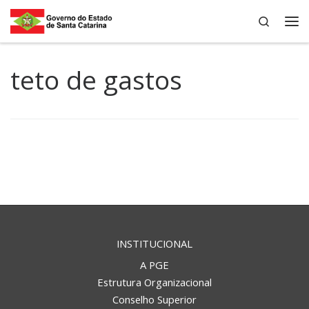
Search
Skip to content
Me
teto de gastos
INSTITUCIONAL
A PGE
Estrutura Organizacional
Conselho Superior