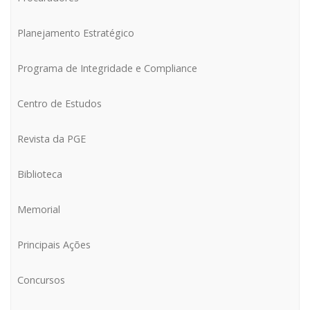
Planejamento Estratégico
Programa de Integridade e Compliance
Centro de Estudos
CONFIRA AQUI O MAPA COM O ENDEREÇO DE
TODAS AS REGIONAIS DA PGE
Revista da PGE
REGIONAL DE BLUMENAU
Biblioteca
Memorial
Principais Ações
Concursos