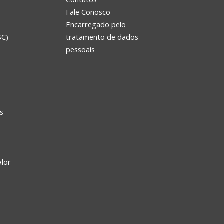
Fale Conosco
Encarregado pelo
SC)
tratamento de dados
e
pessoais
s
alor