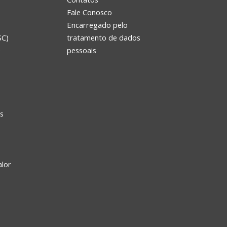
Fale Conosco
Encarregado pelo
SC)
tratamento de dados
e
pessoais
s
alor