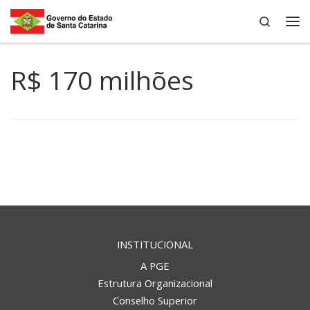
Search
Skip to content
Me
R$ 170 milhões
INSTITUCIONAL
A PGE
Estrutura Organizacional
Conselho Superior