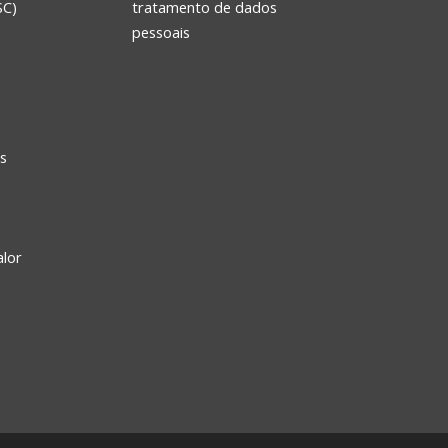
SC)
tratamento de dados
e
pessoais
s
alor