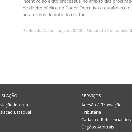
incentivo ao êxito processual no âmbito das procurado
de direito público do Poder Executivo e estabelece ou
nos termos do voto do relator.
Publicado
21 de março de 2022
Updated
10 de agosto 
ISLAÇÃO
SERVIÇOS
slação Interna
Adesão à Transação
islação Estadual
Tributária
Cadastro Referencial dos
Órgãos Arbitrais