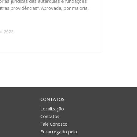
rias jurídicas das autarquias e fundações
tras providências”. Aprovada, por maioria,
de 2022
CONTATOS
Localização
Contatos
Fale Conosco
Encarregado pelo