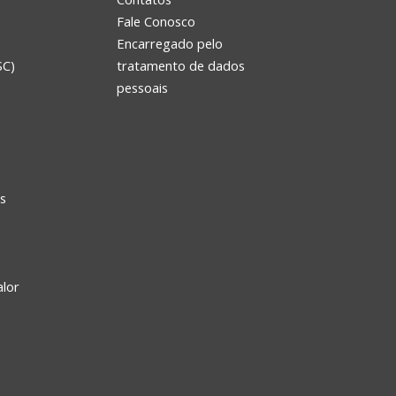
Fale Conosco
Encarregado pelo
SC)
tratamento de dados
e
pessoais
s
alor