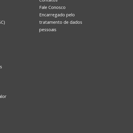
Fale Conosco
Encarregado pelo
SC)
tratamento de dados
e
pessoais
s
alor