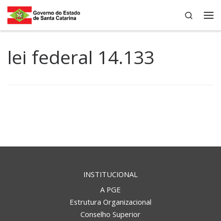
Search
Skip to content
Me
lei federal 14.133
INSTITUCIONAL
A PGE
Estrutura Organizacional
Conselho Superior