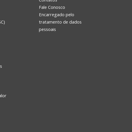
Fale Conosco
Encarregado pelo
SC)
tratamento de dados
e
pessoais
s
alor