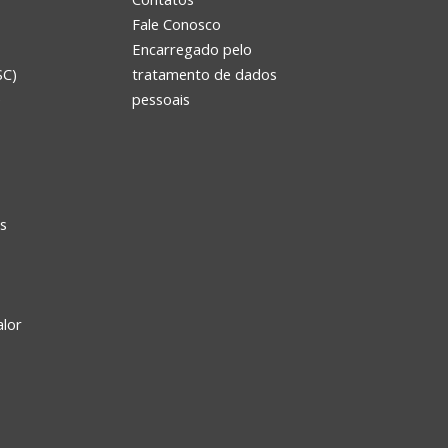
Fale Conosco
Encarregado pelo
SC)
tratamento de dados
e
pessoais
s
alor