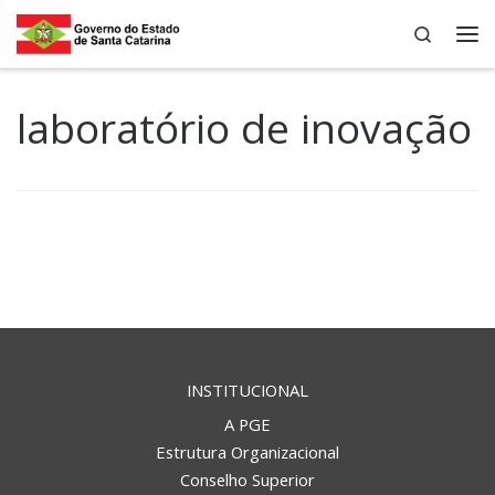
Search
Skip to content
Me
laboratório de inovação
INSTITUCIONAL
A PGE
Estrutura Organizacional
Conselho Superior