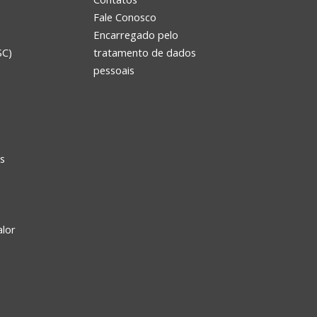
Fale Conosco
Encarregado pelo
SC)
tratamento de dados
e
pessoais
s
alor