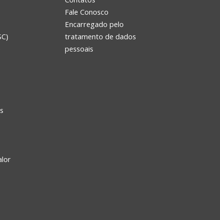
Fale Conosco
Encarregado pelo
SC)
tratamento de dados
e
pessoais
s
alor