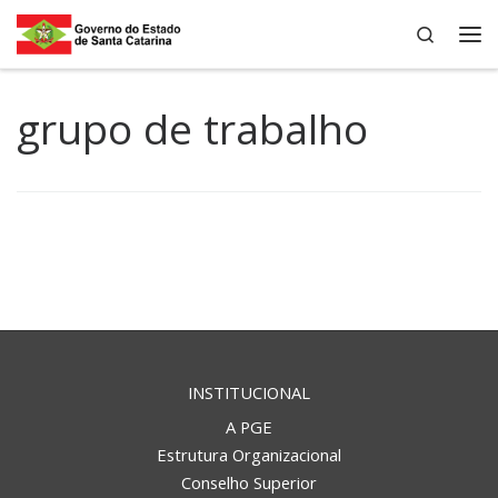
Search
Skip to content
Me
grupo de trabalho
INSTITUCIONAL
A PGE
Estrutura Organizacional
Conselho Superior