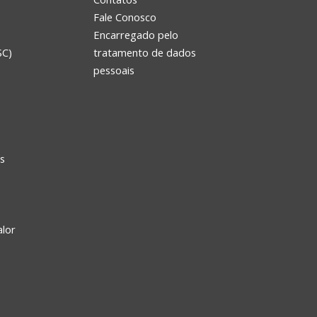
Fale Conosco
Encarregado pelo
SC)
tratamento de dados
e
pessoais
s
alor