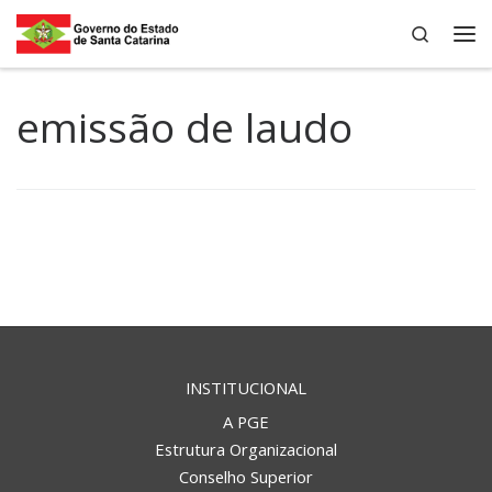
Search
Skip to content
Me
emissão de laudo
INSTITUCIONAL
A PGE
Estrutura Organizacional
Conselho Superior