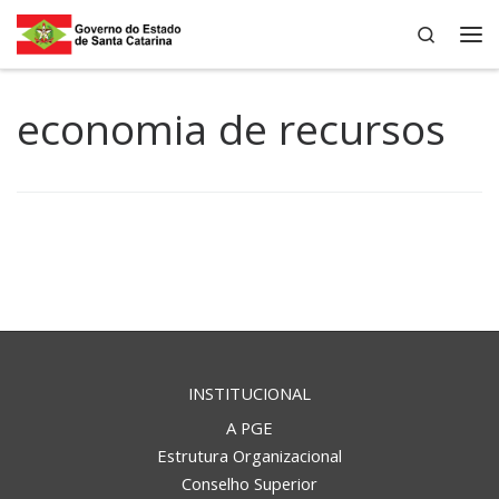
Search
Skip to content
Me
economia de recursos
INSTITUCIONAL
A PGE
Estrutura Organizacional
Conselho Superior