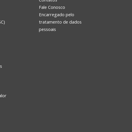
Fale Conosco
Encarregado pelo
SC)
tratamento de dados
e
pessoais
s
alor