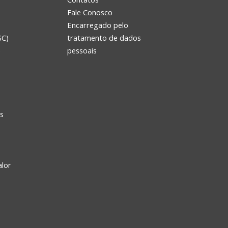
Fale Conosco
Encarregado pelo
SC)
tratamento de dados
e
pessoais
s
alor