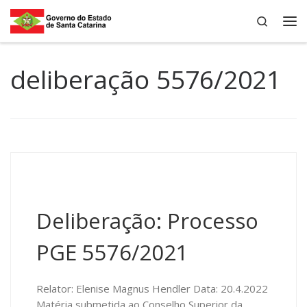
Search
Skip to content
Me
deliberação 5576/2021
Deliberação: Processo
PGE 5576/2021
Relator: Elenise Magnus Hendler Data: 20.4.2022
Matéria submetida ao Conselho Superior da