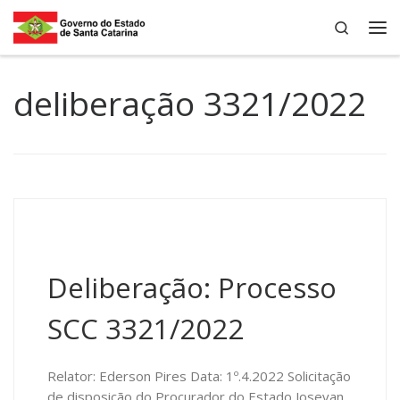
Search
Skip to content
Me
deliberação 3321/2022
Deliberação: Processo
SCC 3321/2022
Relator: Ederson Pires Data: 1º.4.2022 Solicitação
de disposição do Procurador do Estado Josevan