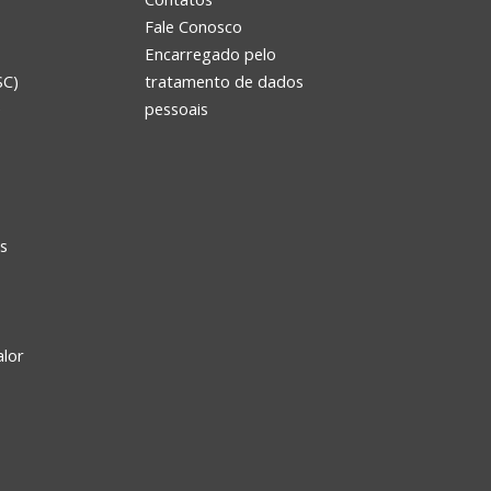
Fale Conosco
Encarregado pelo
SC)
tratamento de dados
e
pessoais
s
alor