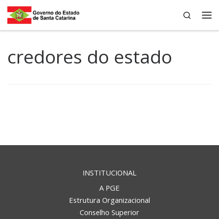
Search
Skip to content
Me
credores do estado
INSTITUCIONAL
A PGE
Estrutura Organizacional
Conselho Superior