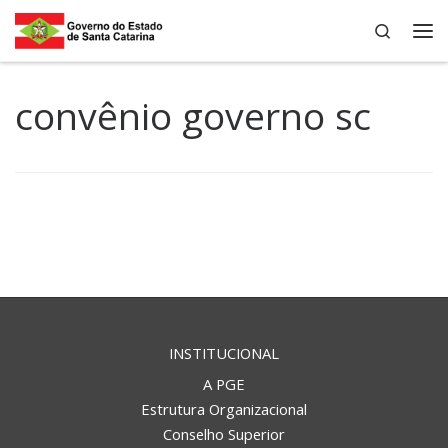
Search
Skip to content
Me
convênio governo sc
INSTITUCIONAL
A PGE
Estrutura Organizacional
Conselho Superior