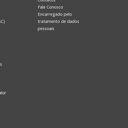
Fale Conosco
Encarregado pelo
SC)
tratamento de dados
e
pessoais
s
alor