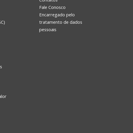
Fale Conosco
Encarregado pelo
SC)
tratamento de dados
e
pessoais
s
alor