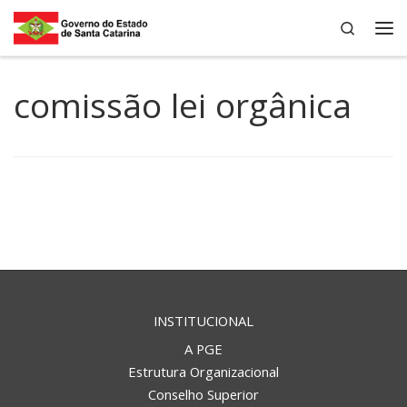
Search
Skip to content
Me
comissão lei orgânica
INSTITUCIONAL
A PGE
Estrutura Organizacional
Conselho Superior