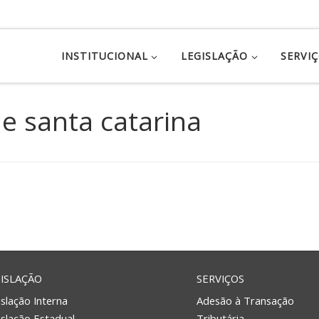
INSTITUCIONAL
LEGISLAÇÃO
SERVI
e santa catarina
ISLAÇÃO
SERVIÇOS
slação Interna
Adesão à Transação
islação Estadual
Tributária