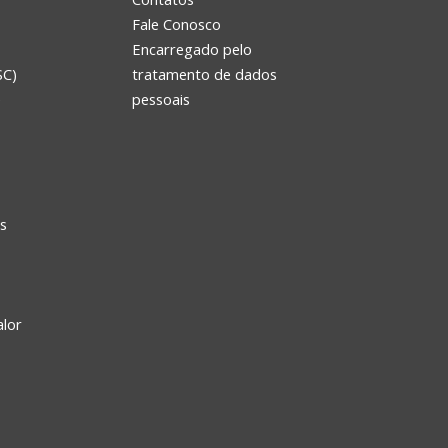
Fale Conosco
Encarregado pelo
SC)
tratamento de dados
e
pessoais
s
alor