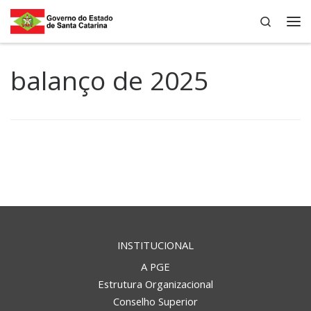
Search
Skip to content
Me
balanço de 2025
INSTITUCIONAL
A PGE
Estrutura Organizacional
Conselho Superior