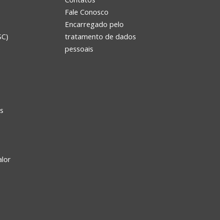
Fale Conosco
Encarregado pelo
SC)
tratamento de dados
e
pessoais
s
alor