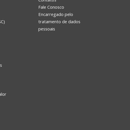
Fale Conosco
Encarregado pelo
SC)
tratamento de dados
e
pessoais
s
alor