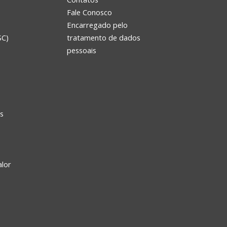
Fale Conosco
Encarregado pelo
SC)
tratamento de dados
e
pessoais
s
alor