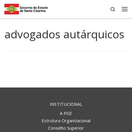
Search
Skip to content
Me
advogados autárquicos
INSTITUCIONAL
A PGE
Estrutura Organizacional
Conselho Superior