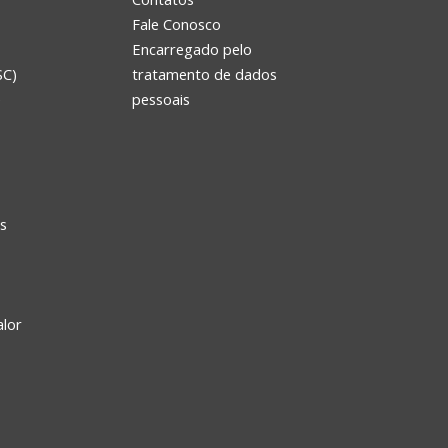
Fale Conosco
Encarregado pelo
SC)
tratamento de dados
e
pessoais
s
alor