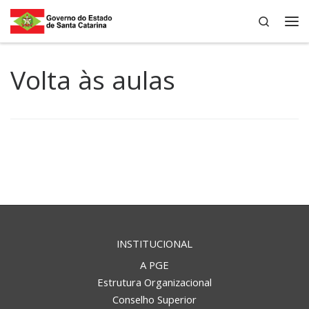
Search
Skip to content
Me
Volta às aulas
INSTITUCIONAL
A PGE
Estrutura Organizacional
Conselho Superior