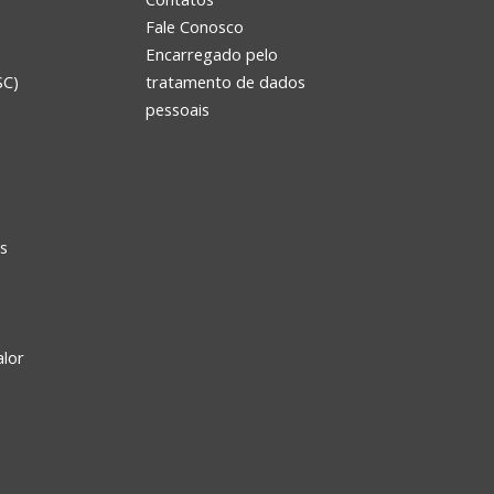
Fale Conosco
Encarregado pelo
SC)
tratamento de dados
e
pessoais
s
alor