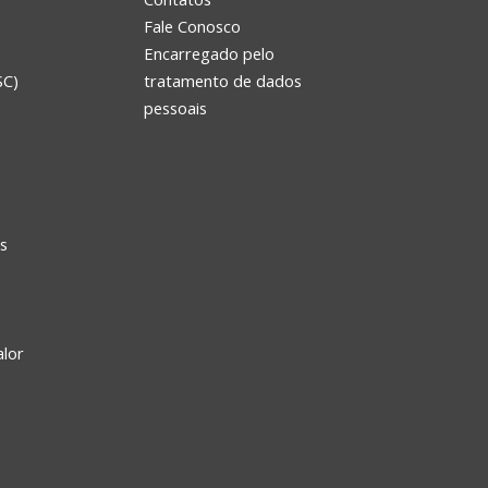
Fale Conosco
Encarregado pelo
SC)
tratamento de dados
e
pessoais
s
alor