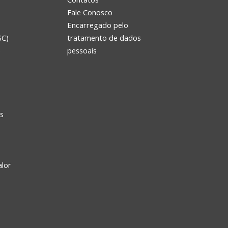
Fale Conosco
Encarregado pelo
SC)
tratamento de dados
e
pessoais
s
alor