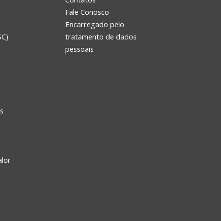
Fale Conosco
Encarregado pelo
SC)
tratamento de dados
e
pessoais
s
alor