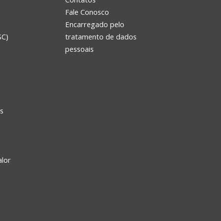
Fale Conosco
Encarregado pelo
SC)
tratamento de dados
e
pessoais
s
alor