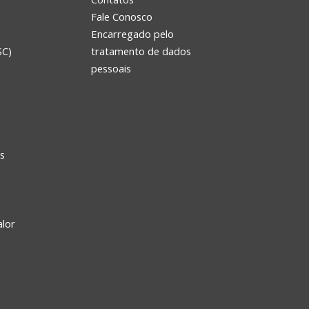
Fale Conosco
Encarregado pelo
SC)
tratamento de dados
e
pessoais
s
alor