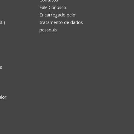
Fale Conosco
Encarregado pelo
SC)
tratamento de dados
e
pessoais
s
alor