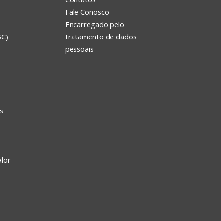
Fale Conosco
Encarregado pelo
SC)
tratamento de dados
e
pessoais
s
alor